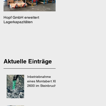
Hopf GmbH erweitert
Hopf GmbH erweitert um
Lagerkapazitäten
eigenen Schweißbetrieb
Aktuelle Einträge
Inbetriebnahme
eines Montabert XL
2600 im Steinbruch