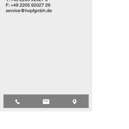
F:
+49 2205 92027 29
service@hopfgmbh.de
© 2022
by ​Hopf
© 2022 by ​Hopf