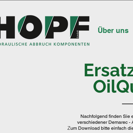
Über uns
Ersatz
OilQ
Nachfolgend finden Sie ei
verschiedener Demarec -
Z
um Download bitte einfach d