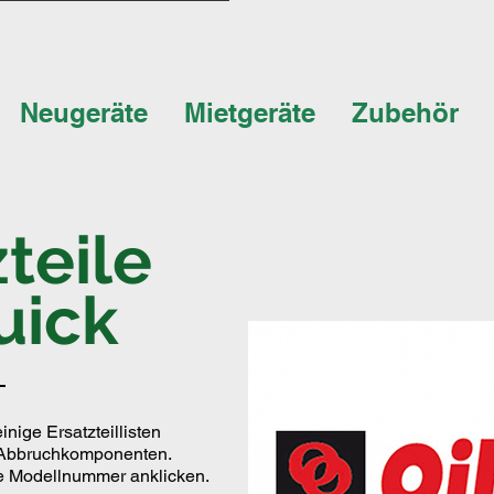
Neugeräte
Mietgeräte
Zubehör
teile
uick
nige Ersatzteillisten
 Abbruchkomponenten.
ie Modellnummer anklicken.