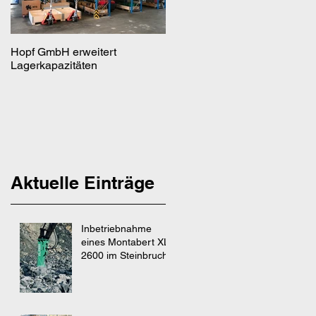
Hopf GmbH erweitert
Hopf GmbH erweitert um
Lagerkapazitäten
eigenen Schweißbetrieb
Aktuelle Einträge
Inbetriebnahme
eines Montabert XL
2600 im Steinbruch