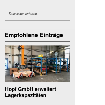
Kommentar verfassen...
Empfohlene Einträge
Hopf GmbH erweitert
Hopf GmbH er
Lagerkapazitäten
eigenen Schwe